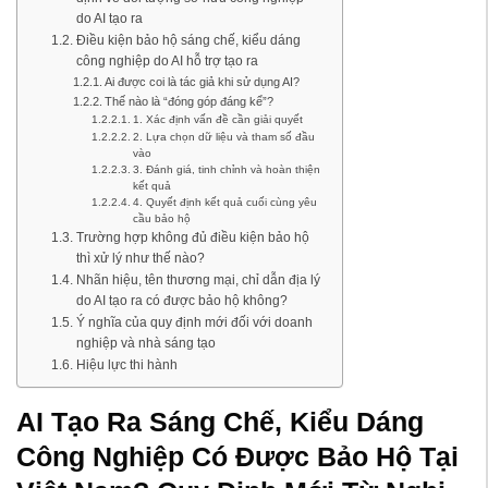
do AI tạo ra
Điều kiện bảo hộ sáng chế, kiểu dáng
công nghiệp do AI hỗ trợ tạo ra
Ai được coi là tác giả khi sử dụng AI?
Thế nào là “đóng góp đáng kể”?
1. Xác định vấn đề cần giải quyết
2. Lựa chọn dữ liệu và tham số đầu
vào
3. Đánh giá, tinh chỉnh và hoàn thiện
kết quả
4. Quyết định kết quả cuối cùng yêu
cầu bảo hộ
Trường hợp không đủ điều kiện bảo hộ
thì xử lý như thế nào?
Nhãn hiệu, tên thương mại, chỉ dẫn địa lý
do AI tạo ra có được bảo hộ không?
Ý nghĩa của quy định mới đối với doanh
nghiệp và nhà sáng tạo
Hiệu lực thi hành
AI Tạo Ra Sáng Chế, Kiểu Dáng
Công Nghiệp Có Được Bảo Hộ Tại