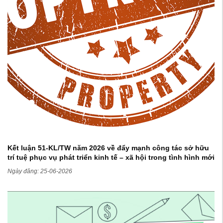
Kết luận 51-KL/TW năm 2026 về đẩy mạnh công tác sở hữu
trí tuệ phục vụ phát triển kinh tế – xã hội trong tình hình mới
Ngày đăng: 25-06-2026