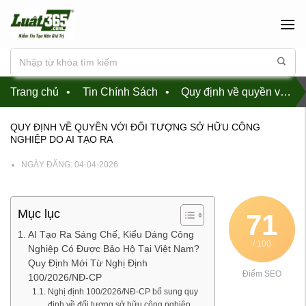
Chuyển
đến
nội
dung
Trang chủ
•
Tin Chính Sách
•
Quy định về quyền với đối tượng sở hữu công nghiệp do AI tạo ra
QUY ĐỊNH VỀ QUYỀN VỚI ĐỐI TƯỢNG SỞ HỮU CÔNG
NGHIỆP DO AI TẠO RA
NGÀY ĐĂNG:
04-04-2026
Mục lục
71
AI Tạo Ra Sáng Chế, Kiểu Dáng Công
/ 100
Nghiệp Có Được Bảo Hộ Tại Việt Nam?
Quy Định Mới Từ Nghị Định
Điểm SEO
100/2026/NĐ-CP
Nghị định 100/2026/NĐ-CP bổ sung quy
định về đối tượng sở hữu công nghiệp