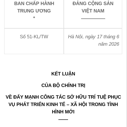
BAN CHẤP HÀNH
ĐẢNG CỘNG SẢN
TRUNG ƯƠNG
VIỆT NAM
*
—————
Số 51-KL/TW
Hà Nội, ngày 17 tháng 6
năm 2026
KẾT LUẬN
CỦA BỘ CHÍNH TRỊ
VỀ ĐẨY MẠNH CÔNG TÁC SỞ HỮU TRÍ TUỆ PHỤC
VỤ PHÁT TRIỂN KINH TẾ – XÃ HỘI TRONG TÌNH
HÌNH MỚI
——