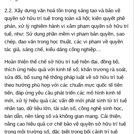
2.2. Xây dựng văn hoá tôn trọng sáng tạo và bảo vệ
quyền sở hữu trí tuệ trong toàn xã hội; kiên quyết phê
phán, xử lý nghiêm hành vi xâm phạm quyền sở hữu trí
tuệ, như: Sử dụng phần mềm vi phạm bản quyền, sao
chép, đạo văn trong học thuật, các vi phạm về quyền
tác giả, sáng chế, kiểu dáng công nghiệp…
Hoàn thiện thể chế sở hữu trí tuệ hiện đại, đồng bộ,
thích ứng hiệu quả với kinh tế số; khẩn trương rà soát,
sửa đổi, bổ sung hệ thống pháp luật về sở hữu trí tuệ
theo hướng phù hợp với các chuẩn mực quốc tế tiên
tiến, đáp ứng yêu cầu phát triển các mô hình kinh tế
mới, xử lý hiệu quả các vấn đề mới phát sinh từ trí tuệ
nhân tạo, dữ liệu lớn, tài sản số, công nghệ sinh học,
bán dẫn, nền tảng số và không gian mạng. Cải thiện,
nâng cao hiệu quả cơ chế bảo vệ quyền sở hữu trí tuệ
trong môi trường số, đặc biệt trong bối cảnh trí tuệ