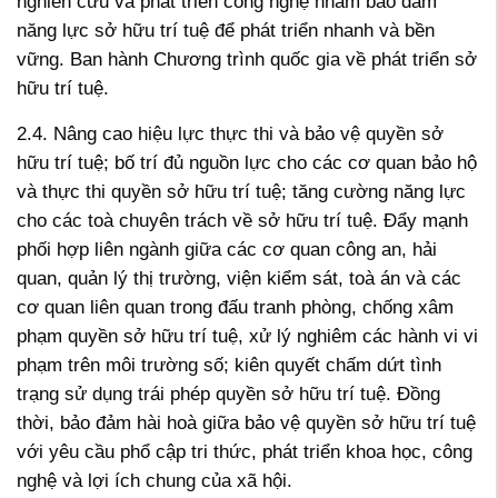
nghiên cứu và phát triển công nghệ nhằm bảo đảm
năng lực sở hữu trí tuệ để phát triển nhanh và bền
vững. Ban hành Chương trình quốc gia về phát triển sở
hữu trí tuệ.
2.4. Nâng cao hiệu lực thực thi và bảo vệ quyền sở
hữu trí tuệ; bố trí đủ nguồn lực cho các cơ quan bảo hộ
và thực thi quyền sở hữu trí tuệ; tăng cường năng lực
cho các toà chuyên trách về sở hữu trí tuệ. Đẩy mạnh
phối hợp liên ngành giữa các cơ quan công an, hải
quan, quản lý thị trường, viện kiểm sát, toà án và các
cơ quan liên quan trong đấu tranh phòng, chống xâm
phạm quyền sở hữu trí tuệ, xử lý nghiêm các hành vi vi
phạm trên môi trường số; kiên quyết chấm dứt tình
trạng sử dụng trái phép quyền sở hữu trí tuệ. Đồng
thời, bảo đảm hài hoà giữa bảo vệ quyền sở hữu trí tuệ
với yêu cầu phổ cập tri thức, phát triển khoa học, công
nghệ và lợi ích chung của xã hội.