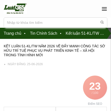
Chuyển
đến
nội
dung
Trang chủ
•
Tin Chính Sách
•
Kết luận 51-KL/TW năm 2026 về đẩy mạnh công tác sở hữu trí tuệ phục vụ phát triển kinh tế – xã hội trong tình hình mới
KẾT LUẬN 51-KL/TW NĂM 2026 VỀ ĐẨY MẠNH CÔNG TÁC SỞ
HỮU TRÍ TUỆ PHỤC VỤ PHÁT TRIỂN KINH TẾ – XÃ HỘI
TRONG TÌNH HÌNH MỚI
NGÀY ĐĂNG:
25-06-2026
23
/ 100
Điểm SEO