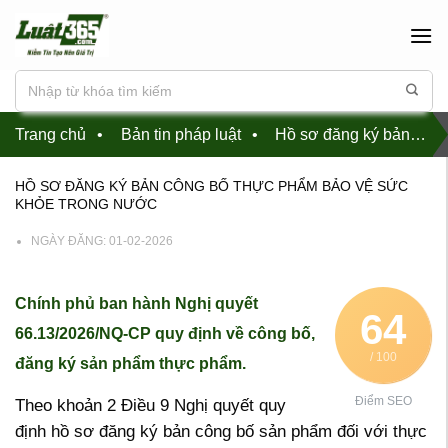
Chuyển
đến
nội
dung
Trang chủ
•
Bản tin pháp luật
•
Hồ sơ đăng ký bản công bố thực phẩm bảo vệ sức khỏe trong nước
HỒ SƠ ĐĂNG KÝ BẢN CÔNG BỐ THỰC PHẨM BẢO VỆ SỨC
KHỎE TRONG NƯỚC
NGÀY ĐĂNG:
01-02-2026
Chính phủ ban hành Nghị quyết
64
66.13/2026/NQ-CP quy định về công bố,
/ 100
đăng ký sản phẩm thực phẩm.
Điểm SEO
Theo khoản 2 Điều 9 Nghị quyết quy
định hồ sơ đăng ký bản công bố sản phẩm đối với thực